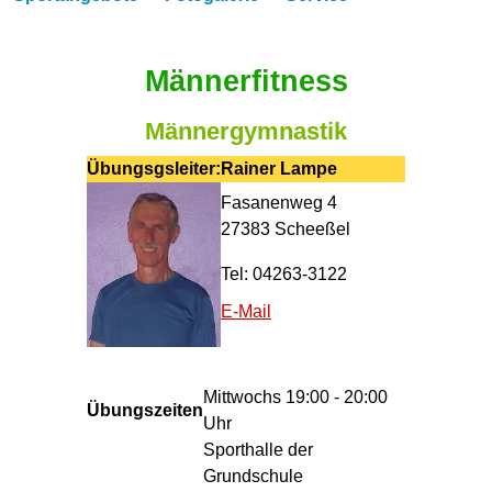
Männerfitness
Männergymnastik
Übungsgsleiter:
Rainer Lampe
Fasanenweg 4
27383 Scheeßel
Tel: 04263-3122
E-Mail
Mittwochs 19:00 - 20:00
Übungszeiten
Uhr
Sporthalle der
Grundschule