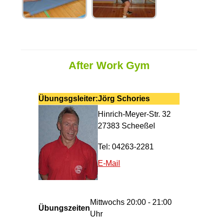
After Work Gym
Übungsgsleiter:
Jörg Schories
Hinrich-Meyer-Str. 32
27383 Scheeßel
Tel: 04263-2281
E-Mail
Mittwochs 20:00 - 21:00
Übungszeiten
Uhr